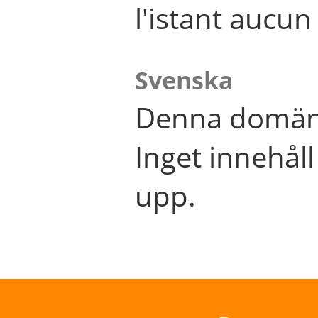
l'istant aucu
Svenska
Denna domän 
Inget innehål
upp.